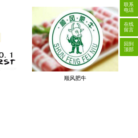
联系
电话
在线
留言
回到
顶部
顺风肥牛