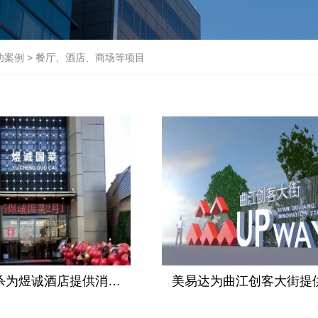
功案例
>
餐厅、酒店、商场等项目
杀为煜诚酒店提供消…
美易达为曲江创客大街提