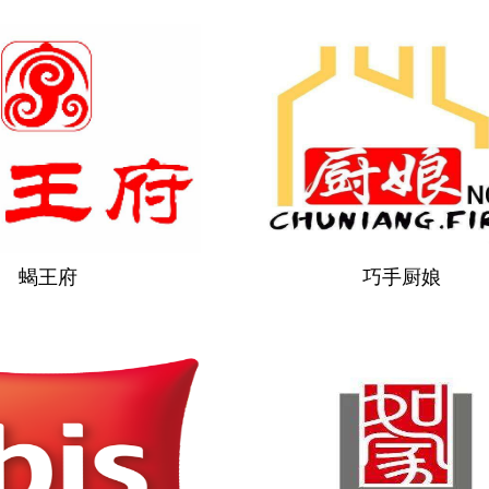
蝎王府
巧手厨娘