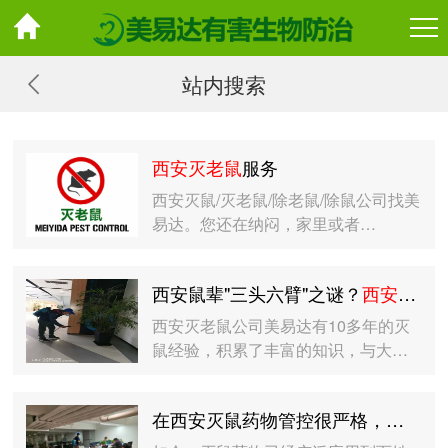
站内搜索
西安灭老鼠
服务
西安灭鼠/灭老鼠/除老鼠/除鼠公司找美
易达。您还在纳闷，家里或者…
西安鼠辈"三头六臂"之谜？
西安灭老鼠
西安灭老鼠公司美易达有10多年的灭
鼠经验，积累了丰富的知识，与大…
在西安灭鼠药物管控很严格，
西安灭