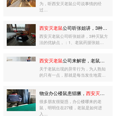
为，听西安灭老鼠公司说事情的经
过…
西安灭老鼠
公司听张姐讲，3种灭鼠方法的优缺点
西安灭老鼠公司听张姐讲，3种灭鼠方
法的优缺点，：1、老鼠药据张姐…
西安灭老鼠
公司来解密，老鼠异常行为有何预兆
关于老鼠出现的异常行为，为人熟知
的只有一点，那就是每当发生地震…
物业办公楼鼠患猖獗，
西安灭老鼠
公
很多朋友很疑惑，办公楼哪来的老
鼠，明明住在27楼，老鼠是如何进
入…