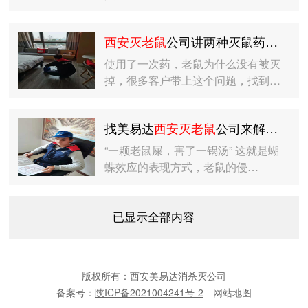
西安灭老鼠
公司讲两种灭鼠药物的区别在哪
使用了一次药，老鼠为什么没有被灭
掉，很多客户带上这个问题，找到…
找美易达
西安灭老鼠
公司来解决老鼠的侵害
“一颗老鼠屎，害了一锅汤” 这就是蝴
蝶效应的表现方式，老鼠的侵…
已显示全部内容
版权所有：西安美易达消杀灭公司
备案号：
陕ICP备2021004241号-2
网站地图