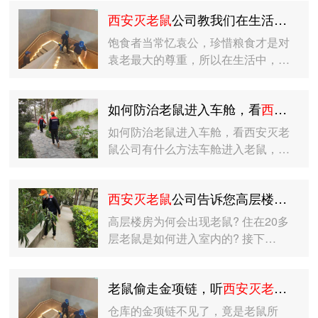
西安灭老鼠
公司教我们在生活中如何灭鼠惜粮
饱食者当常忆袁公，珍惜粮食才是对
袁老最大的尊重，所以在生活中，…
如何防治老鼠进入车舱，看
西安灭老鼠
如何防治老鼠进入车舱，看西安灭老
鼠公司有什么方法车舱进入老鼠，…
西安灭老鼠
公司告诉您高层楼房为何会有老鼠
高层楼房为何会出现老鼠? 住在20多
层老鼠是如何进入室内的? 接下…
老鼠偷走金项链，听
西安灭老鼠
公司
仓库的金项链不见了，竟是老鼠所