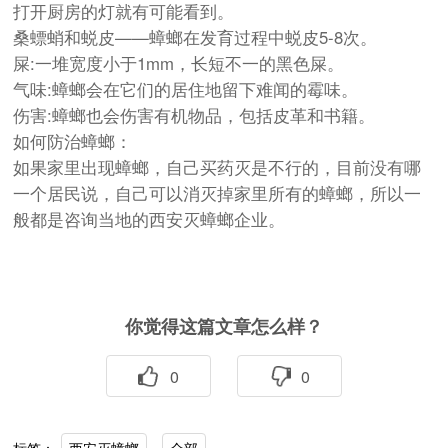
打开厨房的灯就有可能看到。
桑螵蛸和蜕皮——蟑螂在发育过程中蜕皮5-8次。
屎:一堆宽度小于1mm，长短不一的黑色屎。
气味:蟑螂会在它们的居住地留下难闻的霉味。
伤害:蟑螂也会伤害有机物品，包括皮革和书籍。
如何防治蟑螂：
如果家里出现蟑螂，自己买药灭是不行的，目前没有哪
一个居民说，自己可以消灭掉家里所有的蟑螂，所以一
般都是咨询当地的西安灭蟑螂企业。
你觉得这篇文章怎么样？
0
0
西安灭蟑螂
全部